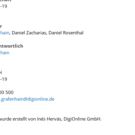
5-19
r
hain
, Daniel Zacharias, Daniel Rosenthal
ntwortlich
hain
H
5-19
00 500
.grafenhain@digionline.de
urde erstellt von Inés Hervás, DigiOnline GmbH.