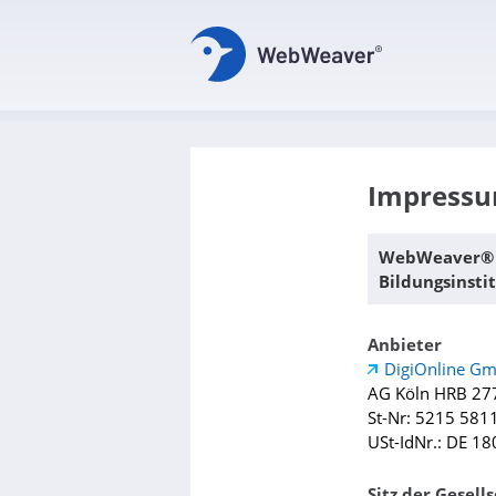
Impress
WebWeaver® is
Bildungsinsti
Anbieter
DigiOnline G
AG Köln HRB 27
St-Nr: 5215 581
USt-IdNr.: DE 1
Sitz der Gesell