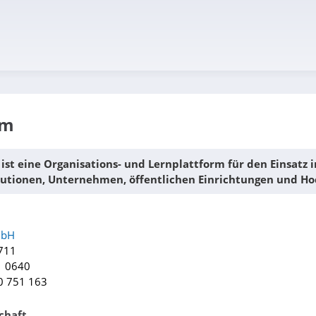
um
t eine Organisations- und Lernplattform für den Einsatz i
tutionen, Unternehmen, öffentlichen Einrichtungen und Ho
mbH
711
1 0640
80 751 163
schaft